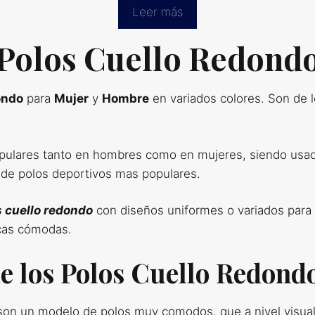
Leer más
Polos Cuello Redond
ondo
para
Mujer
y
Hombre
en variados colores. Son de l
pulares tanto en hombres como en mujeres, siendo usad
 de polos deportivos mas populares.
s cuello redondo
con diseños uniformes o variados para 
icas cómodas.
de los Polos Cuello Redond
on un modelo de polos muy comodos, que a nivel visual l